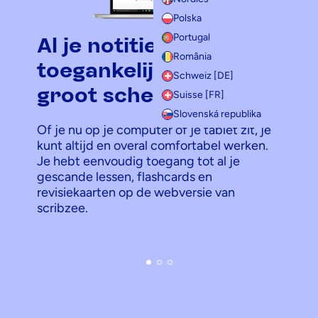
Polska
Portugal
Al je notities
România
toegankelijk op een
Schweiz [DE]
groot scherm
Suisse [FR]
Slovenská republika
Of je nu op je computer of je tablet zit, je
kunt altijd en overal comfortabel werken.
Je hebt eenvoudig toegang tot al je
gescande lessen, flashcards en
revisiekaarten op de webversie van
scribzee.