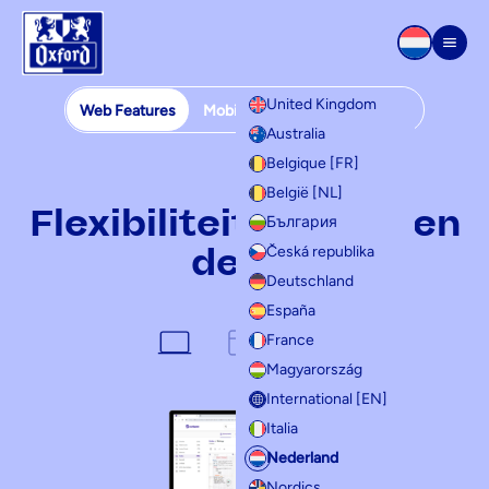
Overslaan naar inhoud
Men
United Kingdom
Web Features
Mobile Features
Templates
Australia
Web features
Belgique [FR]
België [NL]
Flexibiliteit, gemak en
България
delen
Česká republika
Deutschland
España
France
Magyarország
International [EN]
Italia
Nederland
Nordics