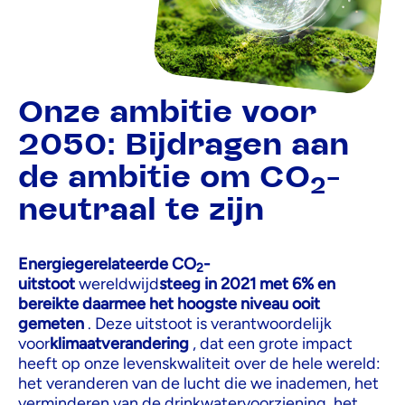
Onze ambitie voor
2050: Bijdragen aan
de ambitie om CO
-
2
neutraal te zijn
Energiegerelateerde CO
-
2
uitstoot
wereldwijd
steeg in 2021
met 6% en
bereikte daarmee het hoogste niveau ooit
gemeten
. Deze uitstoot is verantwoordelijk
voor
klimaatverandering
, dat een grote impact
heeft op onze levenskwaliteit over de hele wereld:
het veranderen van de lucht die we inademen, het
verminderen van de drinkwatervoorziening, het