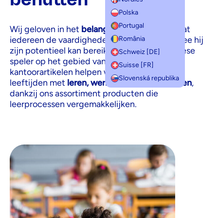
Polska
Portugal
Wij geloven in het
belang van onderwijs
, zodat
România
iedereen de vaardigheden ontwikkelt waarmee hij
zijn potentieel kan bereiken. Als grote Europese
Schweiz [DE]
speler op het gebied van kantoorartikelen en
Suisse [FR]
kantoorartikelen helpen wij mensen van alle
Slovenská republika
leeftijden met
leren, werken, slagen en groeien
,
dankzij ons assortiment producten die
leerprocessen vergemakkelijken.