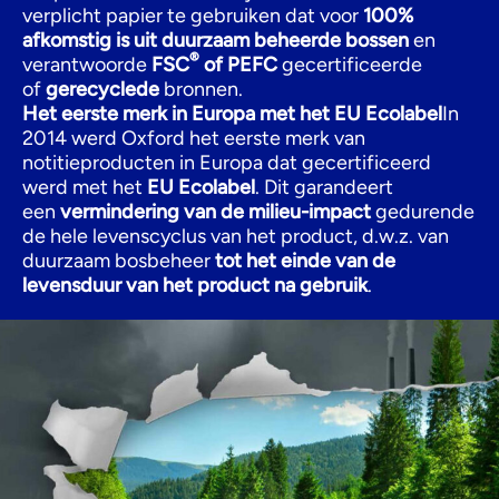
verplicht papier te gebruiken dat voor
100%
afkomstig is uit duurzaam beheerde bossen
en
®
verantwoorde
FSC
of PEFC
gecertificeerde
of
gerecyclede
bronnen.
Het eerste merk in Europa met het EU Ecolabel
In
2014 werd Oxford het eerste merk van
notitieproducten in Europa dat gecertificeerd
werd met het
EU Ecolabel
. Dit garandeert
een
vermindering van de milieu-impact
gedurende
de hele levenscyclus van het product, d.w.z. van
duurzaam bosbeheer
tot het einde van de
levensduur van het product na gebruik
.