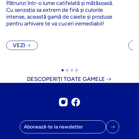
Pătrunzi într-o lume catifelată și mătăsoasă.
Cu senzația sa extrem de fină și culorile
intense, această gamă de caiete și produse
pentru arhivare te va cuceri iremediabil!
VEZI
V
DESCOPERIȚI TOATE GAMELE
Cont Instagram
Pagina de Facebook
Adresa de email