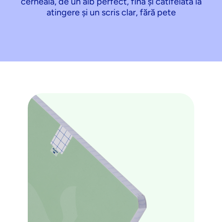
cerneala, de un alb perfect, fină și catifelată la
atingere și un scris clar, fără pete