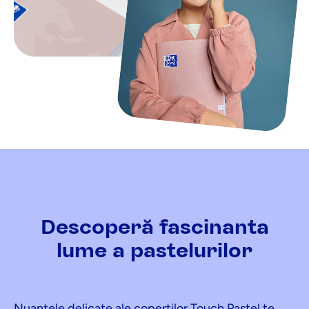
Descoperă fascinanta
lume a pastelurilor
Nuanțele delicate ale coperților Touch Pastel te