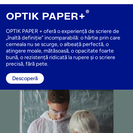
®
OPTIK PAPER+
OPTIK PAPER + oferă o experiență de scriere de
„înaltă definiție” incomparabilă: o hârtie prin care
cerneala nu se scurge, o albeață perfectă, o
atingere moale, mătăsoasă, o opacitate foarte
bună, o rezistență ridicată la rupere și o scriere
precisă, fără pete.
Descoperă