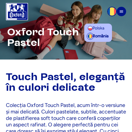
Sari la conținut
Men
Polska
Oxford Touch
România
Pastel
Touch Pastel, eleganță
în culori delicate
Colecția Oxford Touch Pastel, acum într-o versiune
și mai delicată. Culori pastelate, subtile, accentuate
de plastifierea soft touch care conferă coperților
un aspect rafinat. O alegere perfectă pentru cei
care doresc să își exprime stilul elegant. Cu cinci