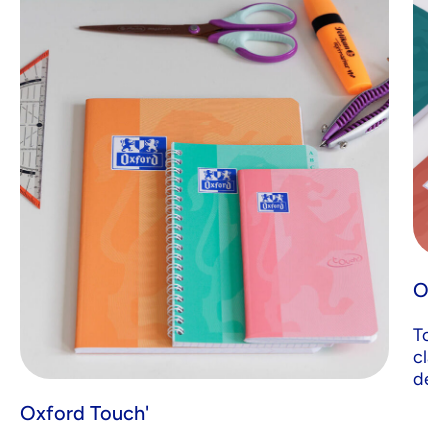
Oxf
Touc
clas
desi
Oxford Touch'