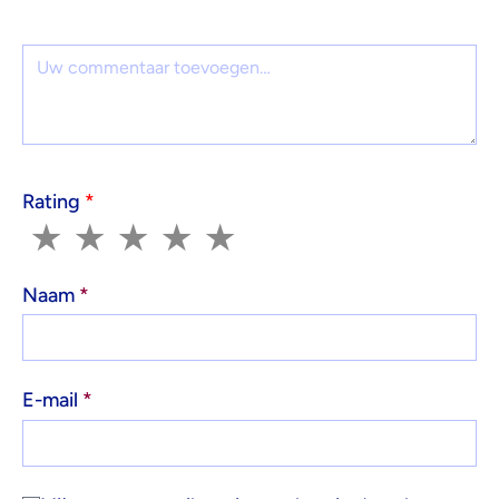
Reactie
Rating
*
1
2
3
4
5
★
★
★
★
★
Naam
*
E-mail
*