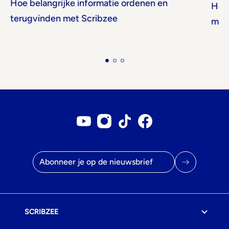
Hoe belangrijke informatie ordenen en
Hoe 
terugvinden met Scribzee
met
Youtube account
Instagram account
Tiktok account
Facebookpagina
E-mailadres
SCRIBZEE