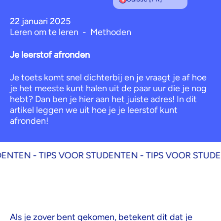
22 januari 2025
Leren om te leren
-
Methoden
Je leerstof afronden
Je toets komt snel dichterbij en je vraagt je af hoe
je het meeste kunt halen uit de paar uur die je nog
hebt? Dan ben je hier aan het juiste adres! In dit
artikel leggen we uit hoe je je leerstof kunt
afronden!
TEN -
TIPS VOOR STUDENTEN -
TIPS VOOR STUDENT
Als je zover bent gekomen, betekent dit dat je