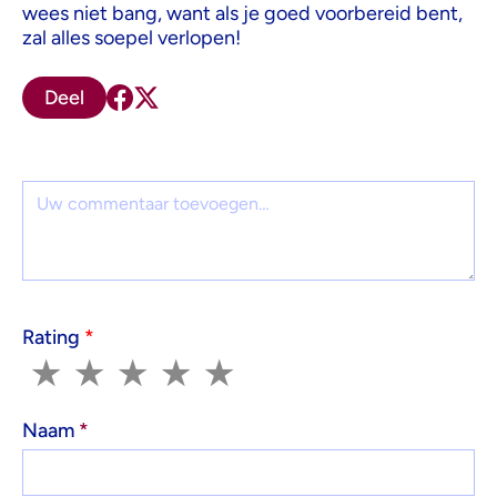
wees niet bang, want als je goed voorbereid bent,
zal alles soepel verlopen!
Deel
Reactie
Rating
*
1
2
3
4
5
★
★
★
★
★
Naam
*