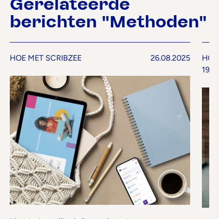
Gerelateerde
berichten "Methoden"
HOE MET SCRIBZEE
26.08.2025
HOE
19.0