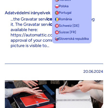
Polska
Adatvédelmi irányelvek
Portugal
…the Gravatar serv
ice
to see if you are using
România
it. The Gravatar serv
ice
privacy policy is
Schweiz [DE]
available here:
Suisse [FR]
https://automattic.com/privacy/. After
Slovenská republika
approval of your comment, your profile
picture is visible to…
20.06.2024