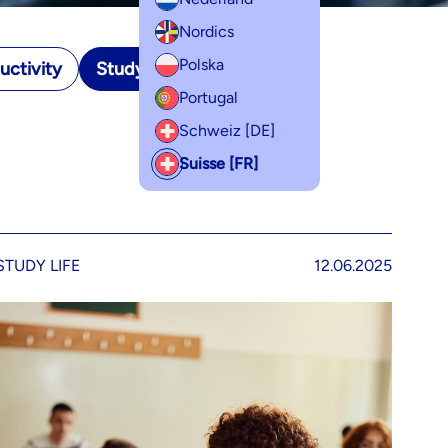
Nordics
Polska
uctivity
Study life
Portugal
Schweiz [DE]
Suisse [FR]
STUDY LIFE
12.06.2025