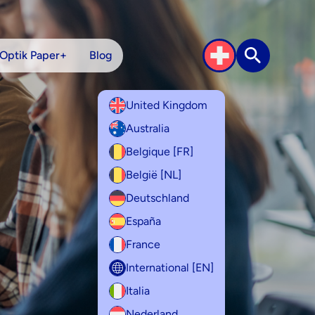
Optik Paper+
Blog
Recherche
United Kingdom
Australia
Belgique [FR]
België [NL]
Deutschland
España
France
International [EN]
Italia
Nederland