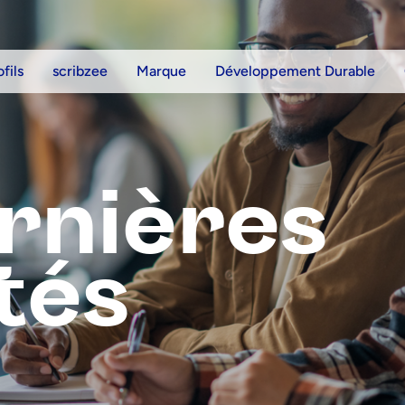
ofils
scribzee
Marque
Développement Durable
rnières
tés