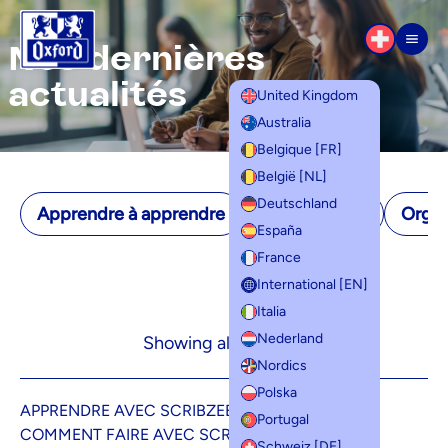
Aller au contenu
Nos dernières
Men
actualités
United Kingdom
Australia
Belgique [FR]
België [NL]
Deutschland
Apprendre à apprendre
Mémorisation
Organ
España
France
International [EN]
Italia
Nederland
Showing all 6 results
Nordics
Polska
APPRENDRE AVEC SCRIBZEE
Portugal
COMMENT FAIRE AVEC SCRIBZEE
Schweiz [DE]