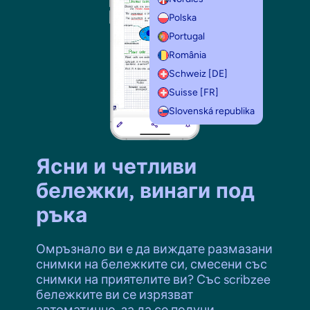
Polska
Portugal
România
Schweiz [DE]
Suisse [FR]
Slovenská republika
Ясни и четливи
бележки, винаги под
ръка
Омръзнало ви е да виждате размазани
снимки на бележките си, смесени със
снимки на приятелите ви? Със scribzee
бележките ви се изрязват
автоматично, за да се получи