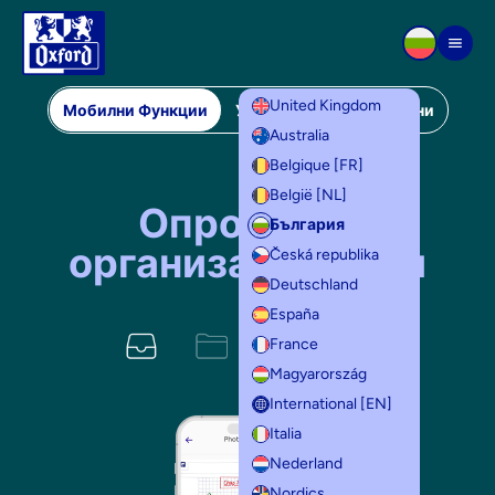
Преминаване към съдържанието
Men
United Kingdom
Мобилни Функции
Уеб Функции
Шаблони
Australia
Мобилни функции
Belgique [FR]
België [NL]
Опростете
България
организацията си
Česká republika
Deutschland
España
France
Magyarország
International [EN]
Italia
Nederland
Nordics