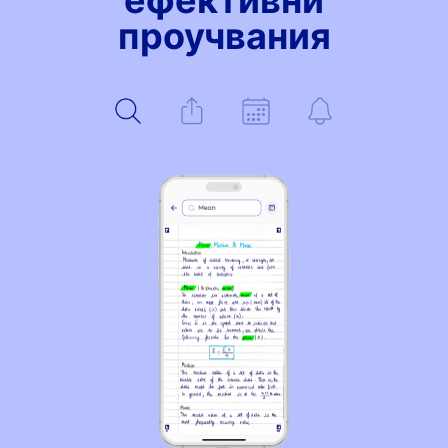
ефективни
проучвания