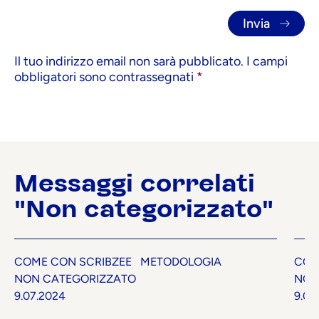
Il tuo indirizzo email non sarà pubblicato.
I campi
obbligatori sono contrassegnati
*
Messaggi correlati
"Non categorizzato"
COME CON SCRIBZEE
METODOLOGIA
COM
NON CATEGORIZZATO
NON
9.07.2024
9.07