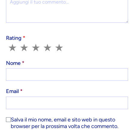
Rating
*
1
2
3
4
5
★
★
★
★
★
Nome
*
Email
*
Salva il mio nome, email e sito web in questo
browser per la prossima volta che commento.