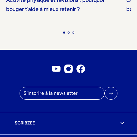
bouger t’aide à mieux retenir ?
boos
Compte Youtube
Compte Instagram
Page Facebook
Adresse mail
SCRIBZEE