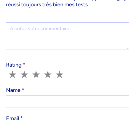
réussi toujours très bien mes tests
Comment
Rating
*
1
2
3
4
5
★
★
★
★
★
Name
*
Email
*