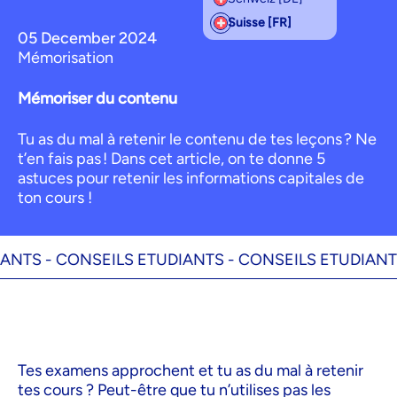
Suisse [FR]
05 December 2024
Mémorisation
Mémoriser du contenu
Tu as du mal à retenir le contenu de tes leçons ? Ne
t’en fais pas ! Dans cet article, on te donne 5
astuces pour retenir les informations capitales de
ton cours !
S -
CONSEILS ETUDIANTS -
CONSEILS ETUDIANTS -
Tes examens approchent et tu as du mal à retenir
tes cours ? Peut-être que tu n’utilises pas les