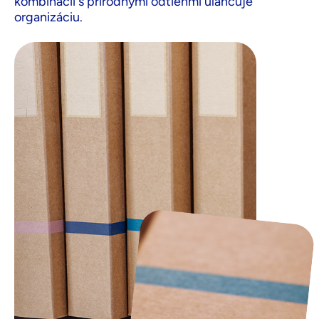
kombinácii s prírodnými odtieňmi uľahčuje
organizáciu.