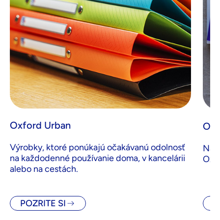
Oxford Urban
Oxf
Výrobky, ktoré ponúkajú očakávanú odolnosť
Navr
na každodenné používanie doma, v kancelárii
Oxfo
alebo na cestách.
POZRITE SI
P