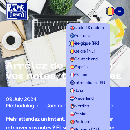
Aller au contenu
Men
United Kingdom
Australia
Belgique [FR]
België [NL]
Deutschland
Arrêtez de chercher
España
vos notes, trouvez-les
France
International [EN]
Italia
Nederland
09 July 2024
Méthodologie
-
Comment faire avec scribzee
Nordics
Polska
Mais, attendez un instant. Comment faire pour
Portugal
retrouver vos notes ? Et surtout comment faire
Schweiz [DE]