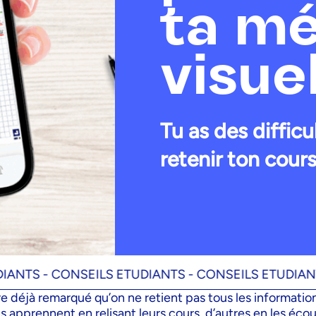
ta m
visue
Tu as des difficu
retenir ton cours
 -
CONSEILS ETUDIANTS -
CONSEILS ETUDIANTS -
CO
re déjà remarqué qu’on ne retient pas tous les informati
s apprennent en relisant leurs cours, d’autres en les écou