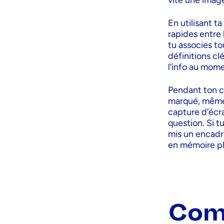
vite une image
En utilisant t
rapides entre 
tu associes to
définitions cl
l’info au mome
Pendant ton co
marqué, même s
capture d’écra
question. Si 
mis un encadré
en mémoire pl
Com