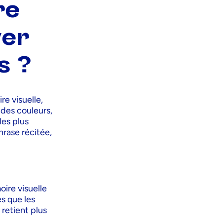
re
ver
s ?
re visuelle,
 des couleurs,
les plus
hrase récitée,
oire visuelle
s que les
 retient plus