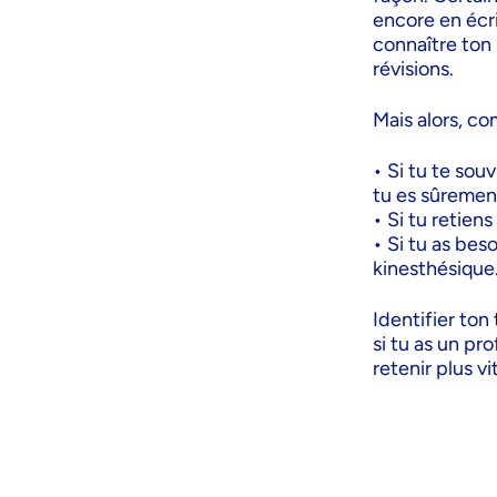
encore en écri
connaître ton
révisions.
Mais alors, co
• Si tu te souv
tu es sûrement
• Si tu retiens
• Si tu as bes
kinesthésique
Identifier to
si tu as un pro
retenir plus v