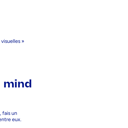
visuelles »
s mind
 fais un
entre eux.