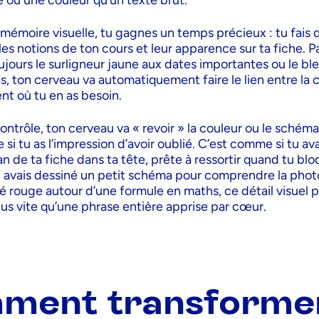
 ou une couleur qu’un texte brut.
a mémoire visuelle, tu gagnes un temps précieux : tu fais d
les notions de ton cours et leur apparence sur ta fiche. P
ujours le surligneur jaune aux dates importantes ou le bl
és, ton cerveau va automatiquement faire le lien entre la 
nt où tu en as besoin.
ntrôle, ton cerveau va « revoir » la couleur ou le schéma 
i tu as l’impression d’avoir oublié. C’est comme si tu av
n de ta fiche dans ta tête, prête à ressortir quand tu bl
tu avais dessiné un petit schéma pour comprendre la pho
 rouge autour d’une formule en maths, ce détail visuel p
us vite qu’une phrase entière apprise par cœur.
ment transformer