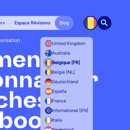
er+
Espace Révisions
Blog
Recherche
risation
United Kingdom
ment
Australia
Belgique [FR]
nnaliser
België [NL]
Deutschland
iches
España
France
 booster
International [EN]
Italia
Nederland