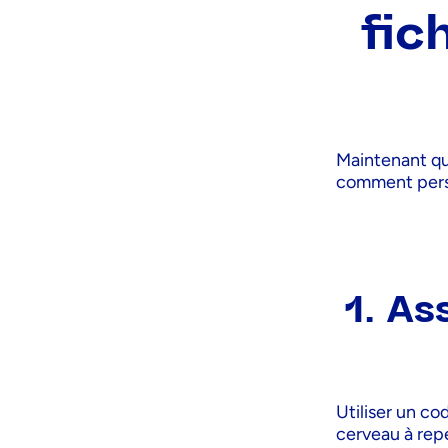
fic
Maintenant que
comment person
1. As
Utiliser un co
cerveau à repé