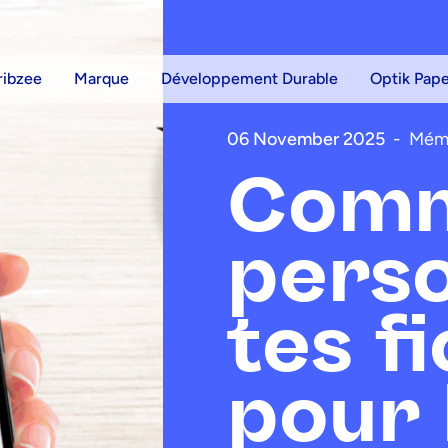
ribzee
Marque
Développement Durable
Optik Pap
06 November 2025
-
Mémo
Com
perso
tes f
pour