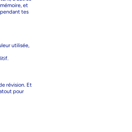
e mémoire, et
 pendant tes
leur utilisée,
tif.
e révision. Et
 atout pour