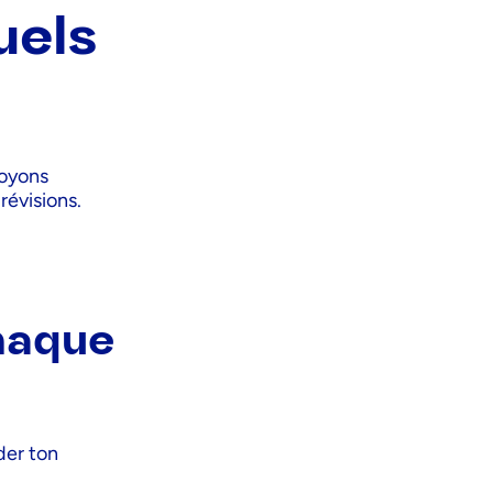
uels
voyons
révisions.
chaque
der ton