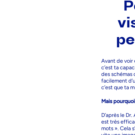
P
vi
pe
Avant de voir 
c’est ta capac
des schémas ou
facilement d’u
c’est que ta m
Mais pourquoi 
D’après le Dr.
est très effi
mots ». Cela s