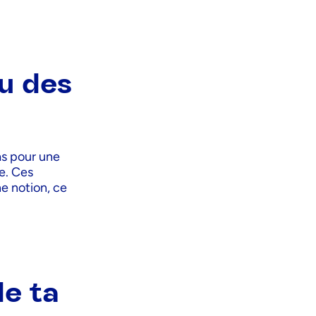
ou des
as pour une
e. Ces
e notion, ce
de ta