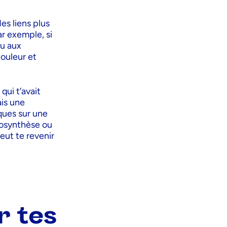
es liens plus
ar exemple, si
eu aux
couleur et
qui t’avait
ais une
oques sur une
tosynthèse ou
eut te revenir
 tes