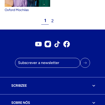
Oxford Mochilas
1
2
Conta no YouTube
Conta no Instagram
Conta no Tiktok
Página do Facebook
Endereço de correio eletrónico
SCRIBZEE
SOBRE NÓS