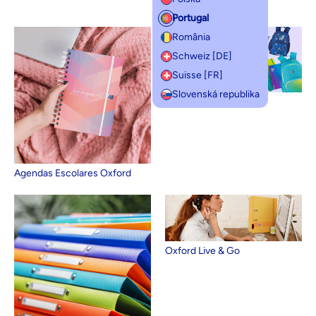
Oxford & You
Portugal
România
Schweiz [DE]
Suisse [FR]
Slovenská republika
Novidades Oxford
Agendas Escolares Oxford
Oxford Live & Go