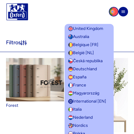
Saltar para o conteúdo
Men
United Kingdom
Linhas de produtos
Australia
Filtros
Belgique [FR]
België [NL]
Česká republika
Deutschland
España
France
Magyarország
International [EN]
Forest
Italia
Nederland
Nordics
Polska