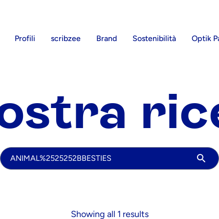
Profili
scribzee
Brand
Sostenibilità
Optik P
ostra ri
La vostra ricerca
Showing all 1 results