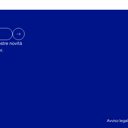
ostre novità
r.
Avviso lega
be
cebook