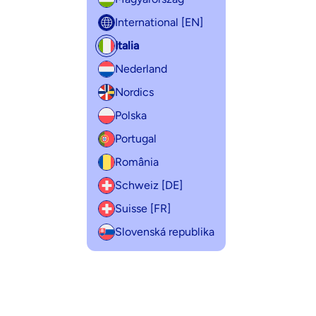
International [EN]
Italia
Nederland
Nordics
Polska
Portugal
România
Schweiz [DE]
Suisse [FR]
Slovenská republika