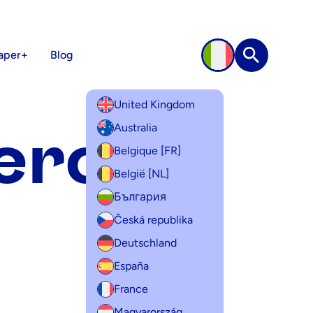
aper+
Blog
Ricerca
United Kingdom
cerca
Australia
Belgique [FR]
België [NL]
България
Česká republika
Deutschland
España
France
Magyarország